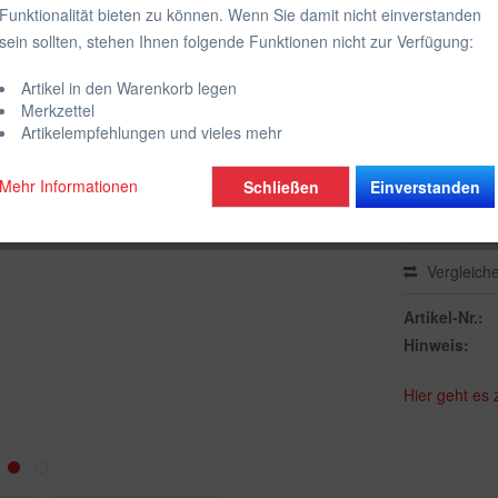
Funktionalität bieten zu können. Wenn Sie damit nicht einverstanden
inkl. MwSt.
zzgl
sein sollten, stehen Ihnen folgende Funktionen nicht zur Verfügung:
Farbe:
Artikel in den Warenkorb legen
Wähle die g
Merkzettel
Artikelempfehlungen und vieles mehr
Mehr Informationen
Schließen
Einverstanden
Vergleich
Artikel-Nr.:
Hinweis:
Hier geht es