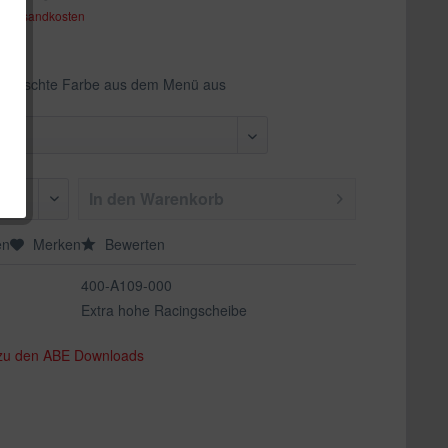
. Versandkosten
ewünschte Farbe aus dem Menü aus
In den
Warenkorb
en
Merken
Bewerten
400-A109-000
Extra hohe Racingscheibe
 zu den ABE Downloads