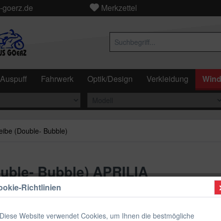
-goerz.de
Merkzettel
Auspuff
Fahrwerk
Optik/Design
Verkleidung
Wind
eibe (Double- Bubble)
ouble- Bubble) APRILIA
okie-Richtlinien
ab 89,
Diese Website verwendet Cookies, um Ihnen die bestmögliche