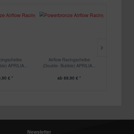
acingscheibe
Airflow Racingscheibe
Airflow 
ble) APRILIA...
(Double- Bubble) APRILIA...
(Double- B
,90 € *
ab 89,90 € *
ab 8
Newsletter