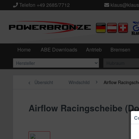
Telefon +49 2685/7712
klaus@klaus
Home
ABE Downloads
Antrieb
Bremsen
Übersicht
Windschild
Airflow Racingsch
Airflow Racingscheibe (D
Co