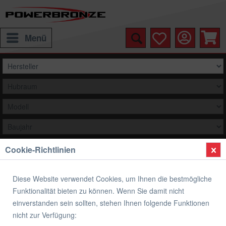
Menü
Cookie-Richtlinien
Auswählen
Übersicht
Metallgewebematte
Diese Website verwendet Cookies, um Ihnen die bestmögliche
Funktionalität bieten zu können. Wenn Sie damit nicht
Metallgewebematte
einverstanden sein sollten, stehen Ihnen folgende Funktionen
nicht zur Verfügung:
(
1
)