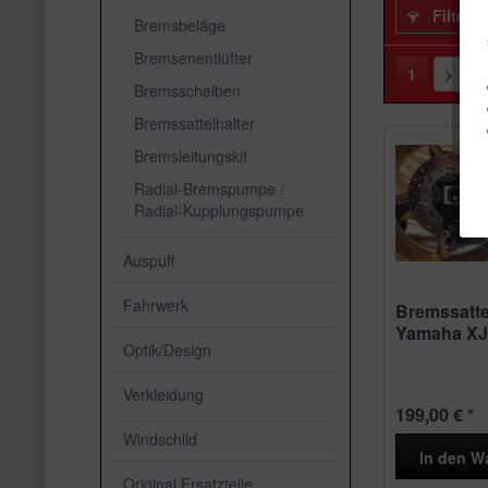
Filtern
Bremsbeläge
Bremsenentlüfter
1
Bremsscheiben
Bremssattelhalter
Bremsleitungskit
Radial-Bremspumpe /
Radial-Kupplungspumpe
Auspuff
Fahrwerk
Bremssatte
Yamaha XJ
Optik/Design
R1...
Verkleidung
199,00 € *
Windschild
In den
W
Original Ersatzteile