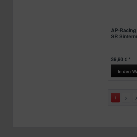
AP-Racing
SR Sinterme
39,90 € *
In den
W
1