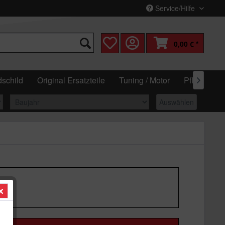
Service/Hilfe
0,00 € *
schild
Original Ersatzteile
Tuning / Motor
Pflege & W

Auswählen