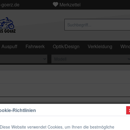
-goerz.de
Merkzettel
Auspuff
Fahrwerk
Optik/Design
Verkleidung
Wind
okie-Richtlinien
Diese Website verwendet Cookies, um Ihnen die bestmögliche