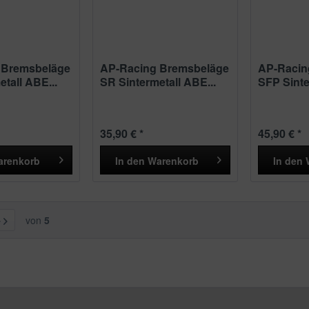
 Bremsbeläge
AP-Racing Bremsbeläge
AP-Racin
tall ABE...
SR Sintermetall ABE...
SFP Sinte
Performan
35,90 € *
45,90 € *
arenkorb
In den
Warenkorb
In den
von
5