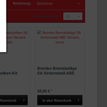
Sortierung:
Artikel pro Seite:
Brembo Bremsbeläge
eiben-Kit
SA Sintermetall ABE
ormance...
Yamaha...
36,90 € *
Warenkorb
In den
Warenkorb