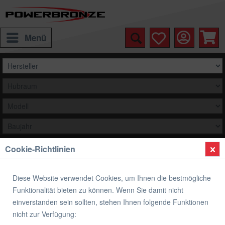
Menü
Cookie-Richtlinien
Auswählen
Übersicht
Airflow Racingscheibe (Double- Bubble)
Diese Website verwendet Cookies, um Ihnen die bestmögliche
Funktionalität bieten zu können. Wenn Sie damit nicht
Airflow Racingscheibe (Double- Bubble)
einverstanden sein sollten, stehen Ihnen folgende Funktionen
DUCATI 899 PANIGALE
nicht zur Verfügung: