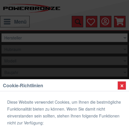
Menü
Cookie-Richtlinien
Auswählen
Übersicht
Airflow Racingscheibe (Double- Bubble)
Diese Website verwendet Cookies, um Ihnen die bestmögliche
Funktionalität bieten zu können. Wenn Sie damit nicht
Airflow Racingscheibe (Double- Bubble)
einverstanden sein sollten, stehen Ihnen folgende Funktionen
APRILIA RSV TUONO
nicht zur Verfügung: