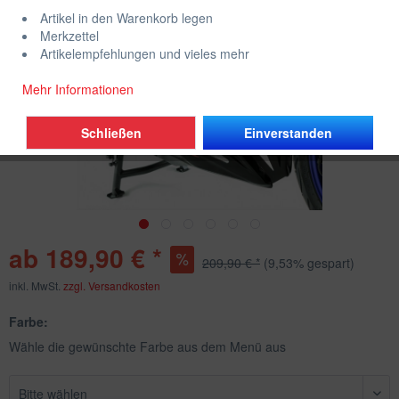
Artikel in den Warenkorb legen
Merkzettel
Artikelempfehlungen und vieles mehr
Mehr Informationen
Schließen
Einverstanden
ab 189,90 € *
209,90 € *
(9,53% gespart)
inkl. MwSt.
zzgl. Versandkosten
Farbe:
Wähle die gewünschte Farbe aus dem Menü aus