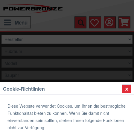
Menü
Cookie-Richtlinien
Auswählen
Übersicht
Bugspoiler
Diese Website verwendet Cookies, um Ihnen die bestmögliche
Funktionalität bieten zu können. Wenn Sie damit nicht
Bugspoiler YAMAHA MT-09 TRACER 15-20
einverstanden sein sollten, stehen Ihnen folgende Funktionen
& MT-09 Tracer GT 18-20
nicht zur Verfügung: