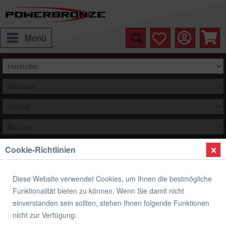
Menü
Cookie-Richtlinien
Auswählen
Hilfe / Support
Diese Website verwendet Cookies, um Ihnen die bestmögliche
Funktionalität bieten zu können. Wenn Sie damit nicht
Hilfe / Support
einverstanden sein sollten, stehen Ihnen folgende Funktionen
nicht zur Verfügung:
Bei Fragen zu den Produkten, Lieferung oder Rücksendung bitten wir