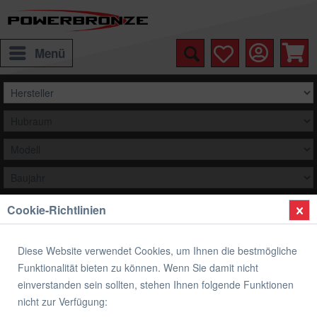
Menü
Cookie-Richtlinien
Auswählen
Pflege & Wartung
Diese Website verwendet Cookies, um Ihnen die bestmögliche
Funktionalität bieten zu können. Wenn Sie damit nicht
einverstanden sein sollten, stehen Ihnen folgende Funktionen
nicht zur Verfügung:
Pflegeprodukte, Verbrauchsmaterialien,