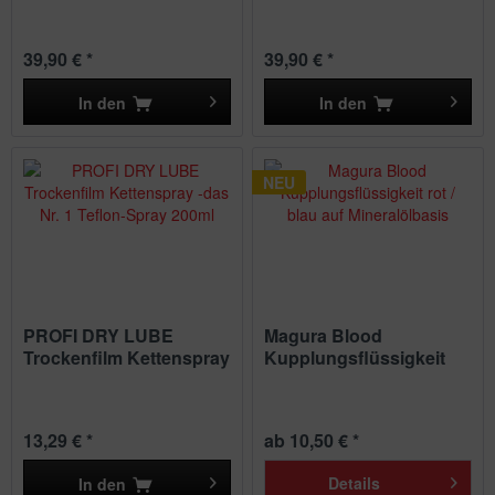
39,90 € *
39,90 € *
In den
In den
NEU
PROFI DRY LUBE
Magura Blood
Trockenfilm Kettenspray
Kupplungsflüssigkeit
-das Nr....
rot / blau...
13,29 € *
ab 10,50 € *
Details
In den