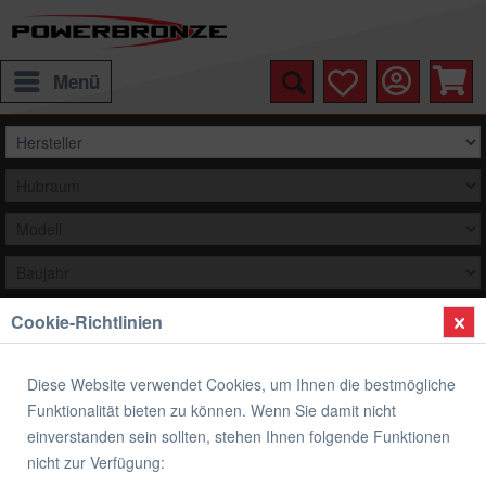
Menü
Cookie-Richtlinien
Auswählen
Übersicht
Verkleidung
Diese Website verwendet Cookies, um Ihnen die bestmögliche
Funktionalität bieten zu können. Wenn Sie damit nicht
Verkleidungsoberteil YAMAHA XSR 900
einverstanden sein sollten, stehen Ihnen folgende Funktionen
nicht zur Verfügung: