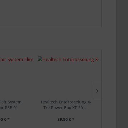
Pair System
Healtech Entdrosselung X-
Healtech Ga
tor PSE-01
Tre Power Box XT-S01...
+ G
90 € *
89,90 € *
99