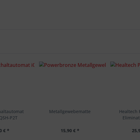
haltautomat
Metallgewebematte
Healtech 
 QSH-P2T
Elimina
0 € *
15,90 € *
25,