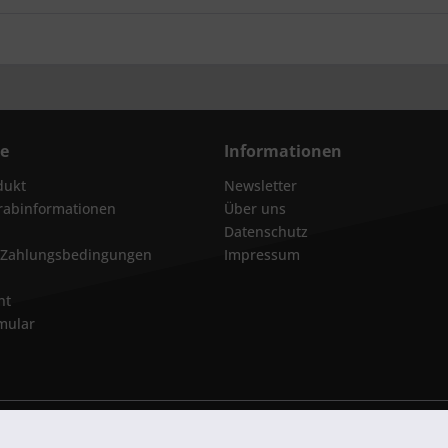
ce
Informationen
dukt
Newsletter
orabinformationen
Über uns
Datenschutz
 Zahlungsbedingungen
Impressum
ht
mular
zl. Mehrwertsteuer zzgl.
Versandkosten
und ggf. Nachnahmegebühren, wenn ni