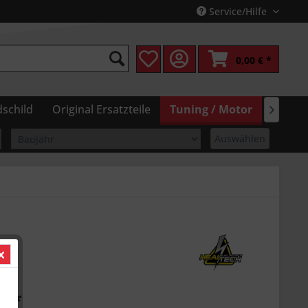
Service/Hilfe
0,00 € *
schild
Original Ersatzteile
Tuning / Motor
Pflege

Auswählen
€ *