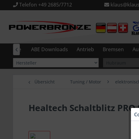
Telefon +49 2685/7712
klaus@klaus
Home
ABE Downloads
Antrieb
Bremsen
Au

Übersicht
Tuning / Motor
elektronisc
Healtech Schaltblitz PRO
C