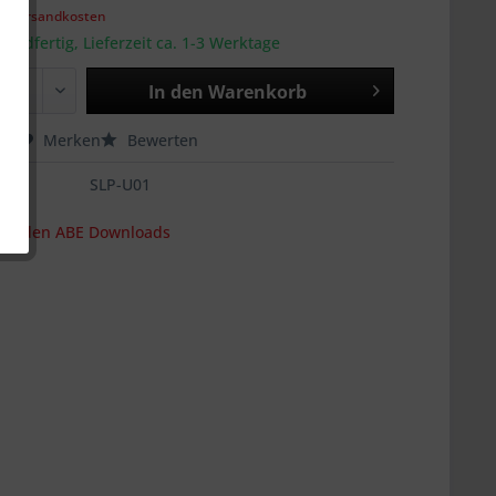
l. Versandkosten
sandfertig, Lieferzeit ca. 1-3 Werktage
In den
Warenkorb
hen
Merken
Bewerten
SLP-U01
s zu den ABE Downloads