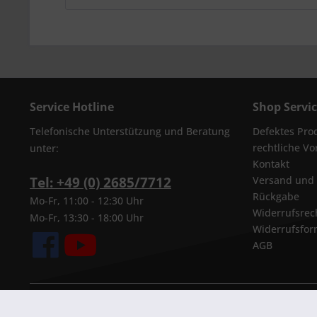
Service Hotline
Shop Servi
Telefonische Unterstützung und Beratung
Defektes Pro
rechtliche V
unter:
Kontakt
Tel: +49 (0) 2685/7712
Versand und
Rückgabe
Mo-Fr, 11:00 - 12:30 Uhr
Widerrufsrec
Mo-Fr, 13:30 - 18:00 Uhr
Widerrufsfor
AGB
* Alle Preise inkl. geset