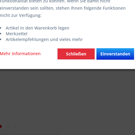
Funktionalität bieten zu können. Wenn Sie damit nicht
inkl. MwSt.
zzg
einverstanden sein sollten, stehen Ihnen folgende Funktionen
Sofort ver
nicht zur Verfügung:
Artikel in den Warenkorb legen
Merkzettel
Vergleic
Artikelempfehlungen und vieles mehr
Artikel-Nr.:
Mehr Informationen
Schließen
Einverstanden
Hier geht e