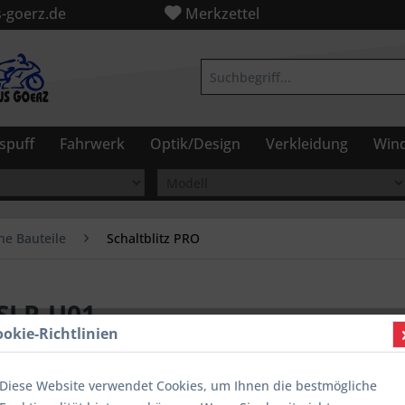
-goerz.de
Merkzettel
spuff
Fahrwerk
Optik/Design
Verkleidung
Wind
he Bauteile
Schaltblitz PRO
 SLP-U01
ookie-Richtlinien
Diese Website verwendet Cookies, um Ihnen die bestmögliche
99,90 