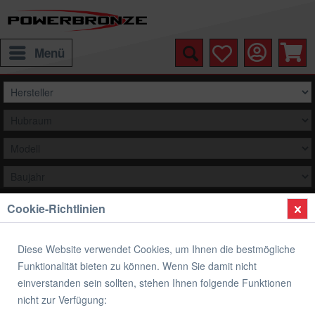
Menü
Cookie-Richtlinien
Auswählen
Übersicht
Verkleidungsscheibe Standard Form
Diese Website verwendet Cookies, um Ihnen die bestmögliche
Funktionalität bieten zu können. Wenn Sie damit nicht
Verkleidungsscheibe Standard Form
einverstanden sein sollten, stehen Ihnen folgende Funktionen
YAMAHA MT-09 TRACER
nicht zur Verfügung: