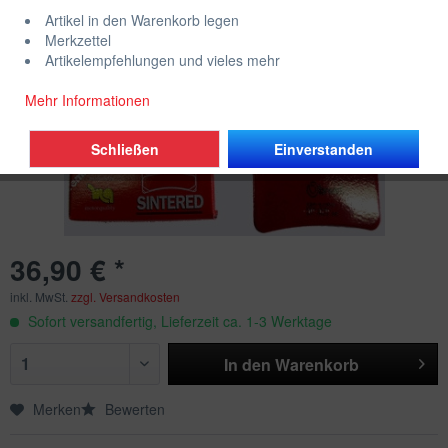
Artikel in den Warenkorb legen
Merkzettel
Artikelempfehlungen und vieles mehr
Mehr Informationen
Schließen
Einverstanden
36,90 € *
inkl. MwSt.
zzgl. Versandkosten
Sofort versandfertig, Lieferzeit ca. 1-3 Werktage
In den
Warenkorb
Merken
Bewerten