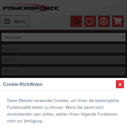
Menü
Cookie-Richtlinien
Auswählen
Übersicht
Bremsen
Diese Website verwendet Cookies, um Ihnen die bestmögliche
Funktionalität bieten zu können. Wenn Sie damit nicht
Brembo Bremsbeläge SA Sintermetall
einverstanden sein sollten, stehen Ihnen folgende Funktionen
ABE Yamaha vorne
nicht zur Verfügung: