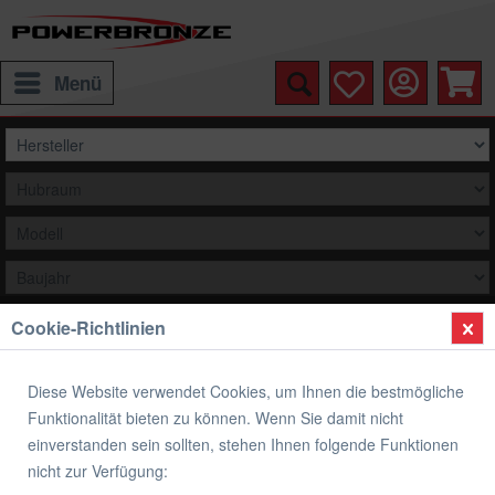
Menü
Cookie-Richtlinien
Auswählen
Übersicht
Bremsen
Diese Website verwendet Cookies, um Ihnen die bestmögliche
Funktionalität bieten zu können. Wenn Sie damit nicht
AP-Racing Bremsbeläge SF Sintermetall
einverstanden sein sollten, stehen Ihnen folgende Funktionen
ABE Yamaha vorne
nicht zur Verfügung: