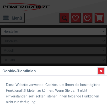
Menü
Cookie-Richtlinien
Auswählen
Übersicht
Verkleidungsscheibe Standard Form
Diese Website verwendet Cookies, um Ihnen die bestmögliche
Funktionalität bieten zu können. Wenn Sie damit nicht
Verkleidungsscheibe Standard Form
einverstanden sein sollten, stehen Ihnen folgende Funktionen
HONDA XL600V TRANSALP VR-S
nicht zur Verfügung: