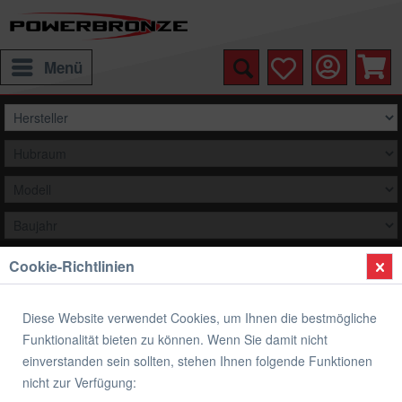
Menü
Cookie-Richtlinien
Auswählen
Übersicht
Verkleidungsscheibe Standard Form
Diese Website verwendet Cookies, um Ihnen die bestmögliche
Funktionalität bieten zu können. Wenn Sie damit nicht
Verkleidungsscheibe Standard Form
einverstanden sein sollten, stehen Ihnen folgende Funktionen
Honda Gold Wing 2018-2019
nicht zur Verfügung: