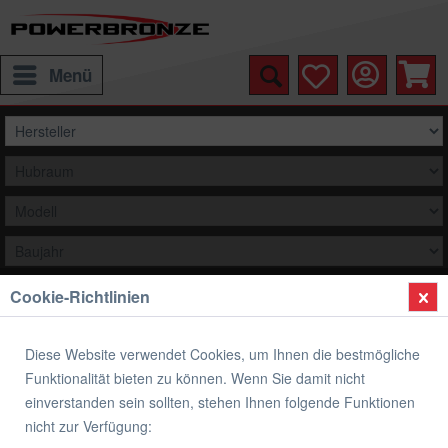
Menü
Cookie-Richtlinien
Auswählen
Übersicht
Verkleidungsscheibe Standard Form
Diese Website verwendet Cookies, um Ihnen die bestmögliche
Funktionalität bieten zu können. Wenn Sie damit nicht
Verkleidungsscheibe Standard Form
einverstanden sein sollten, stehen Ihnen folgende Funktionen
HONDA XL 650 V TRANSALP
nicht zur Verfügung: