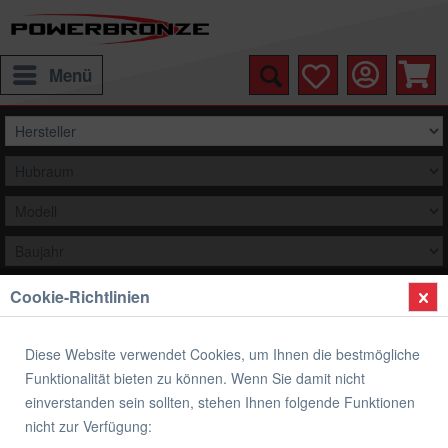
Menü
Cookie-Richtlinien
Auswählen
Übersicht
Verkleidungsscheibe Standard Form
Diese Website verwendet Cookies, um Ihnen die bestmögliche
Funktionalität bieten zu können. Wenn Sie damit nicht
Verkleidungsscheibe Standard Form
einverstanden sein sollten, stehen Ihnen folgende Funktionen
SUZUKI GSX 1300 R HAYABUSA
nicht zur Verfügung: