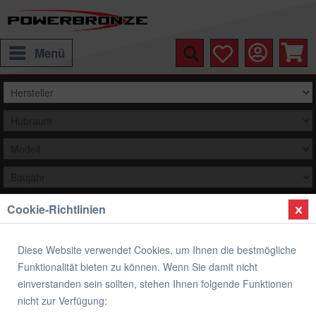
Menü
Cookie-Richtlinien
Auswählen
Übersicht
Tuning / Motor
Diese Website verwendet Cookies, um Ihnen die bestmögliche
Funktionalität bieten zu können. Wenn Sie damit nicht
Healtech Auspuffklappen Servo
einverstanden sein sollten, stehen Ihnen folgende Funktionen
Eliminator ESE-H02
nicht zur Verfügung: