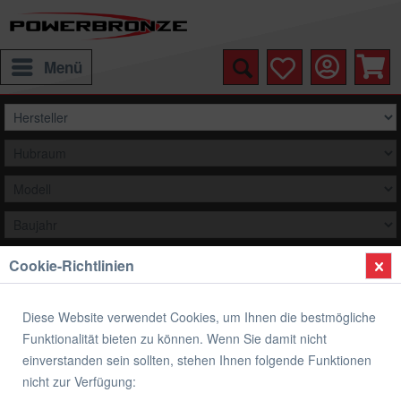
Menü
Cookie-Richtlinien
Auswählen
Filter
Diese Website verwendet Cookies, um Ihnen die bestmögliche
Funktionalität bieten zu können. Wenn Sie damit nicht
einverstanden sein sollten, stehen Ihnen folgende Funktionen
nicht zur Verfügung:
Luftfilter, Ölfilter, Benzinfilter