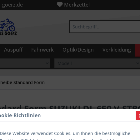
-goerz.de
Merkzettel
Auspuff
Fahrwerk
Optik/Design
Verkleidung
cheibe Standard Form
ndard Form SUZUKI DL 650 V-ST
ookie-Richtlinien
Diese Website verwendet Cookies, um Ihnen die bestmögliche
ab 99,