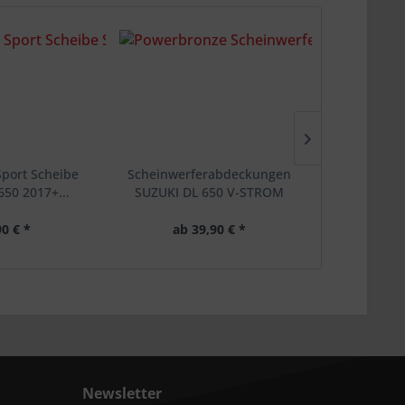
port Scheibe
Scheinwerferabdeckungen
Verkleid
650 2017+...
SUZUKI DL 650 V-STROM
Standard
AUG
90 € *
ab 39,90 € *
ab 7
Newsletter