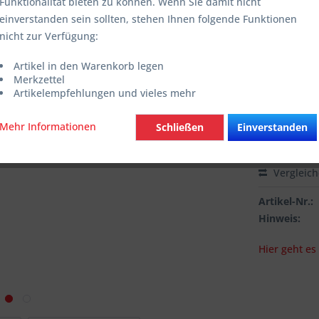
Funktionalität bieten zu können. Wenn Sie damit nicht
inkl. MwSt.
zzg
einverstanden sein sollten, stehen Ihnen folgende Funktionen
nicht zur Verfügung:
Farbe:
Wähle die g
Artikel in den Warenkorb legen
Merkzettel
Artikelempfehlungen und vieles mehr
Mehr Informationen
Schließen
Einverstanden
Vergleic
Artikel-Nr.:
Hinweis:
Hier geht e