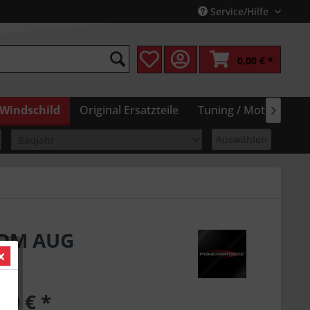
Service/Hilfe
0,00 € *
Windschild
Original Ersatzteile
Tuning / Motor
Pf

Auswählen
ROM AUG
90 € *