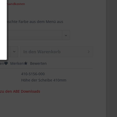
l. Versandkosten
ewünschte Farbe aus dem Menü aus
In den
Warenkorb
hen
Merken
Bewerten
410-S156-000
Höhe der Scheibe 410mm
s zu den ABE Downloads