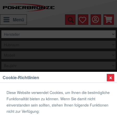
Menü
Cookie-Richtlinien
Auswählen
Übersicht
Verkleidungsscheibe Standard Form
Diese Website verwendet Cookies, um Ihnen die bestmögliche
Funktionalität bieten zu können. Wenn Sie damit nicht
Verkleidungsscheibe Standard Form
einverstanden sein sollten, stehen Ihnen folgende Funktionen
SUZUKI GSX-R 1000
nicht zur Verfügung: