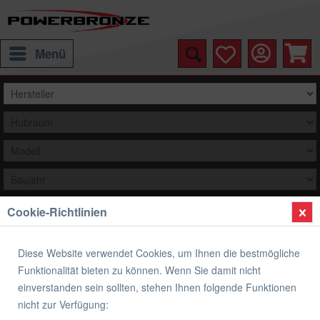
Menü
Cookie-Richtlinien
Auswählen
Übersicht
Verkleidungsscheibe Standard Form
Diese Website verwendet Cookies, um Ihnen die bestmögliche
Funktionalität bieten zu können. Wenn Sie damit nicht
Verkleidungsscheibe Standard Form
einverstanden sein sollten, stehen Ihnen folgende Funktionen
KAWASAKI ZX-10 R
nicht zur Verfügung: