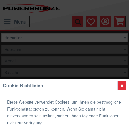
Menü
Cookie-Richtlinien
Auswählen
Übersicht
Verkleidungsscheibe Spoiler / Tourenform
Diese Website verwendet Cookies, um Ihnen die bestmögliche
Funktionalität bieten zu können. Wenn Sie damit nicht
Verkleidungsscheibe Spoiler / Tourenform
einverstanden sein sollten, stehen Ihnen folgende Funktionen
KAWASAKI ZZR 600 E1-E7
nicht zur Verfügung: