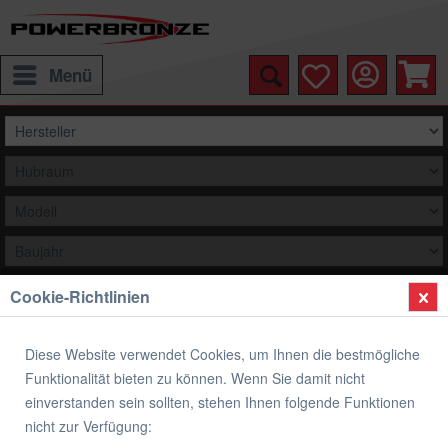
Menü
Cookie-Richtlinien
Auswählen
Übersicht
Windschild Scheinwerfer
Diese Website verwendet Cookies, um Ihnen die bestmögliche
Funktionalität bieten zu können. Wenn Sie damit nicht
Windschild Scheinwerfer TRIUMPH
einverstanden sein sollten, stehen Ihnen folgende Funktionen
BONNEVILLE BOBBER
nicht zur Verfügung: