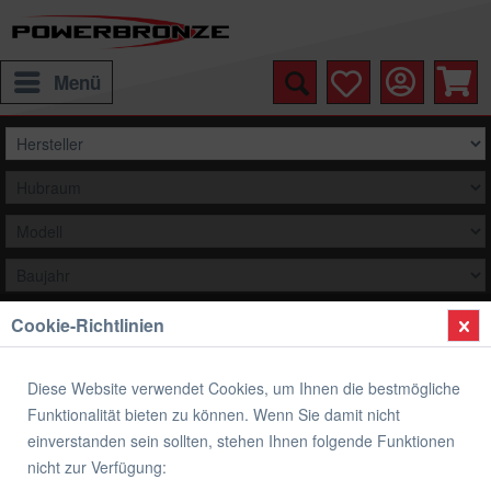
Menü
Cookie-Richtlinien
Auswählen
Übersicht
Airflow Racingscheibe (Double- Bubble)
Diese Website verwendet Cookies, um Ihnen die bestmögliche
Funktionalität bieten zu können. Wenn Sie damit nicht
Airflow Racingscheibe (Double- Bubble)
einverstanden sein sollten, stehen Ihnen folgende Funktionen
HONDA CBR 1000 RR 04-07
nicht zur Verfügung: