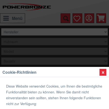
Menü
Cookie-Richtlinien
Auswählen
Übersicht
Airflow Racingscheibe (Double- Bubble)
Diese Website verwendet Cookies, um Ihnen die bestmögliche
Funktionalität bieten zu können. Wenn Sie damit nicht
Airflow Racingscheibe (Double- Bubble)
einverstanden sein sollten, stehen Ihnen folgende Funktionen
YAMAHA YZF-R3
nicht zur Verfügung: