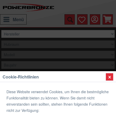
Menü
Cookie-Richtlinien
Auswählen
Übersicht
Airflow Racingscheibe (Double- Bubble)
Diese Website verwendet Cookies, um Ihnen die bestmögliche
Funktionalität bieten zu können. Wenn Sie damit nicht
Airflow Racingscheibe (Double- Bubble)
einverstanden sein sollten, stehen Ihnen folgende Funktionen
HONDA CBR 900 RR
nicht zur Verfügung: