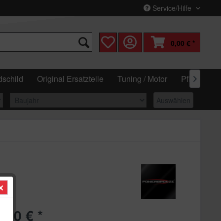
Service/Hilfe
0,00 € *
schild
Original Ersatzteile
Tuning / Motor
Pflege & W

Auswählen
,90 € *