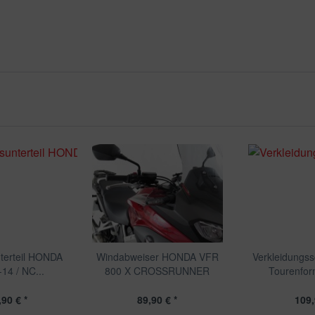
terteil HONDA
Windabweiser HONDA VFR
Verkleidungss
14 / NC...
800 X CROSSRUNNER
Tourenfor
90 € *
89,90 € *
109,