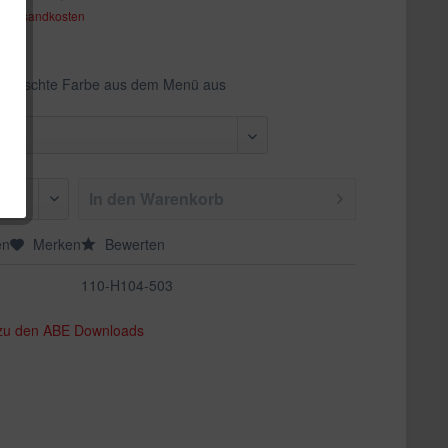
. Versandkosten
ewünschte Farbe aus dem Menü aus
In den
Warenkorb
en
Merken
Bewerten
110-H104-503
 zu den ABE Downloads