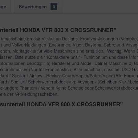
uge
Bewertungen
0
sunterteil HONDA VFR 800 X CROSSRUNNER"
umfasst eine grosse Vielfalt an Designs. Frontverkleidungen (Vampir
) und Vollverkleidungen (Endurance, Viper, Daytona, Sabre und Voyager
n. Montagekits für viele Maschinen sind erhältlich. "Wichtig: Wenn D
ssen. Bitte nutze die ""Kontaktiere uns""- Funktion um uns diese Info
formationen benötigt." a) Hersteller und Modell Deiner Maschine b) B
eldurchmesser (Nur für Frontmasken, Bitte beachten, dass bei USD G
ard / Spoiler / Airflow - Racing: Cobra/Rapier/Sabre/Viper (Alle Farben
ard / Spoiler / Scheinwerferabdeckung: Voyager - (Scheiben Klar / Lei
deckungen: Phantom / Venom Keine Scheibe oder Scheinwerferabdeckun
orie der Verkleidungsscheiben.
ungsunterteil HONDA VFR 800 X CROSSRUNNER"