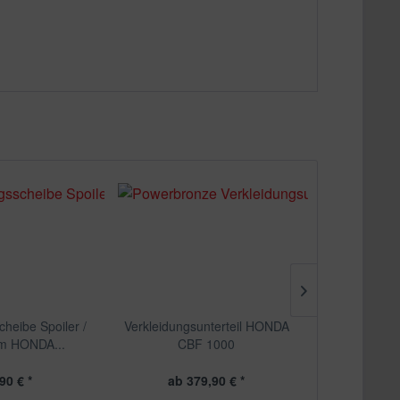
cheibe Spoiler /
Verkleidungsunterteil HONDA
Verstellbarer
m HONDA...
CBF 1000
Honda 
90 € *
ab 379,90 € *
109