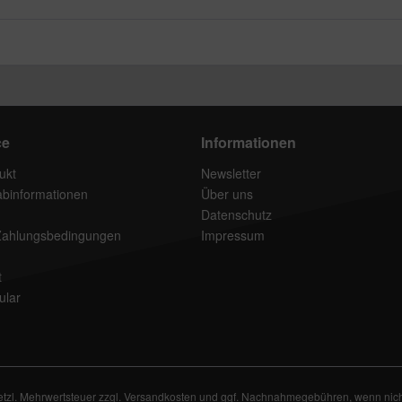
ce
Informationen
ukt
Newsletter
rabinformationen
Über uns
Datenschutz
Zahlungsbedingungen
Impressum
t
ular
setzl. Mehrwertsteuer zzgl.
Versandkosten
und ggf. Nachnahmegebühren, wenn nich