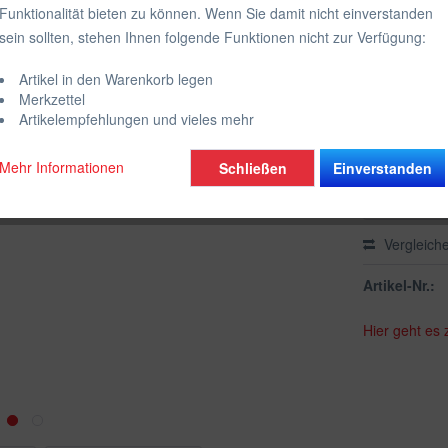
Funktionalität bieten zu können. Wenn Sie damit nicht einverstanden
inkl. MwSt.
zzgl
sein sollten, stehen Ihnen folgende Funktionen nicht zur Verfügung:
Farbe:
Artikel in den Warenkorb legen
Wähle die g
Merkzettel
Artikelempfehlungen und vieles mehr
Mehr Informationen
Schließen
Einverstanden
Vergleich
Artikel-Nr.:
Hier geht es