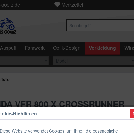
-goerz.de
Merkzettel
Auspuff
Fahrwerk
Optik/Design
Verkleidung
Wind
rteile
HONDA VFR 800 X CROSSRUNNER
okie-Richtlinien
ab 379
Diese Website verwendet Cookies, um Ihnen die bestmögliche