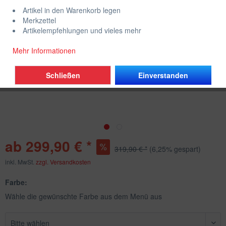
Artikel in den Warenkorb legen
Merkzettel
Artikelempfehlungen und vieles mehr
Mehr Informationen
Schließen
Einverstanden
ab 299,90 € *
319,90 € *
(6,25% gespart)
inkl. MwSt.
zzgl. Versandkosten
Farbe:
Wähle die gewünschte Farbe aus dem Menü aus