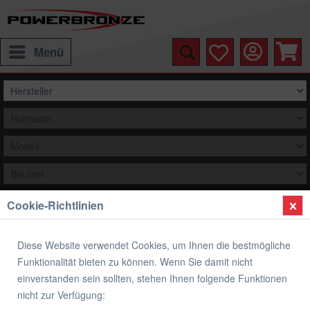
Menü
Cookie-Richtlinien
Auswählen
Übersicht
Verkleidungsunterteile
Diese Website verwendet Cookies, um Ihnen die bestmögliche
Funktionalität bieten zu können. Wenn Sie damit nicht
Verkleidungsunterteil SUZUKI SV 650 S
einverstanden sein sollten, stehen Ihnen folgende Funktionen
1999-2002
nicht zur Verfügung: