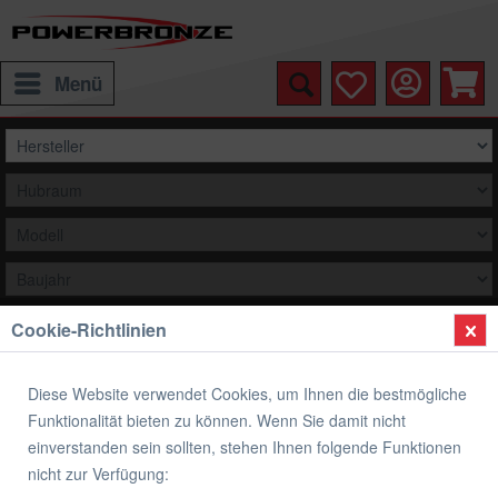
Menü
Cookie-Richtlinien
Auswählen
Übersicht
Kettenschützer
Diese Website verwendet Cookies, um Ihnen die bestmögliche
Funktionalität bieten zu können. Wenn Sie damit nicht
Kettenschützer SUZUKI
einverstanden sein sollten, stehen Ihnen folgende Funktionen
nicht zur Verfügung: