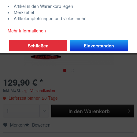
Artikel in den Warenkorb legen
Merkzettel
Artikelempfehlungen und vieles mehr
Mehr Informationen
Schließen
Einverstanden
129,90 € *
inkl. MwSt.
zzgl. Versandkosten
Lieferzeit binnen 28 Tage
In den
Warenkorb
Merken
Bewerten