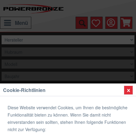
Menü
Cookie-Richtlinien
Auswählen
Übersicht
Kettenschützer
Diese Website verwendet Cookies, um Ihnen die bestmögliche
Funktionalität bieten zu können. Wenn Sie damit nicht
Kettenschützer HONDA
einverstanden sein sollten, stehen Ihnen folgende Funktionen
nicht zur Verfügung: