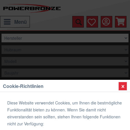
Menü
Cookie-Richtlinien
Auswählen
Übersicht
Hinterradabdeckung
Diese Website verwendet Cookies, um Ihnen die bestmögliche
Funktionalität bieten zu können. Wenn Sie damit nicht
Hinterradabdeckung HONDA CBR 1000
einverstanden sein sollten, stehen Ihnen folgende Funktionen
RR 2008-2016
nicht zur Verfügung: