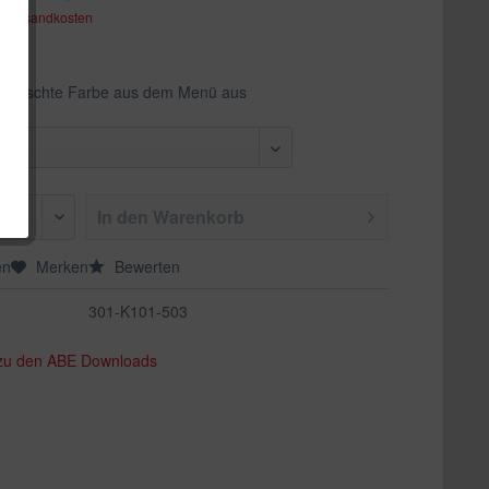
. Versandkosten
ewünschte Farbe aus dem Menü aus
In den
Warenkorb
en
Merken
Bewerten
301-K101-503
 zu den ABE Downloads