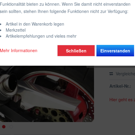
Funktionalität bieten zu können. Wenn Sie damit nicht einverstanden
inkl. MwSt.
zzgl
sein sollten, stehen Ihnen folgende Funktionen nicht zur Verfügung:
Farbe:
Artikel in den Warenkorb legen
Wähle die g
Merkzettel
Artikelempfehlungen und vieles mehr
Mehr Informationen
Schließen
Einverstanden
Vergleich
Artikel-Nr.:
Hier geht es