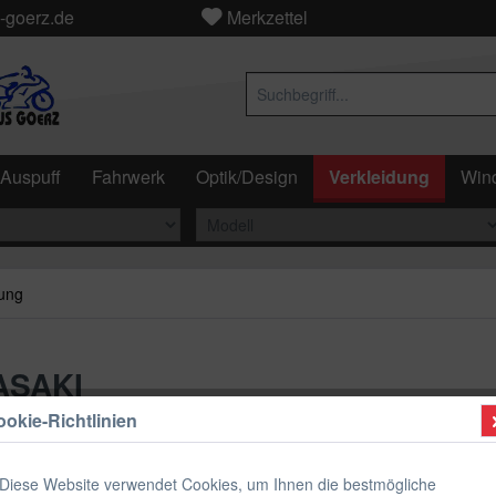
-goerz.de
Merkzettel
Auspuff
Fahrwerk
Optik/Design
Verkleidung
Wind
ung
ASAKI
okie-Richtlinien
ab 129
Diese Website verwendet Cookies, um Ihnen die bestmögliche