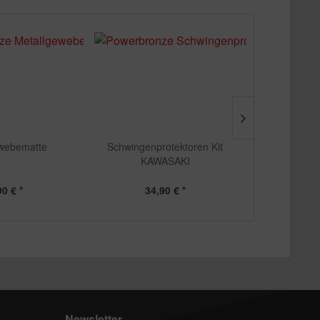
webematte
Schwingenprotektoren Kit
Scheinwerf
KAWASAKI
KA
90 € *
34,90 € *
ab 3
Newsletter