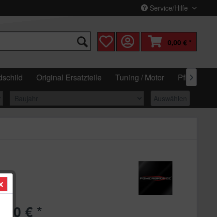
Service/Hilfe
0,00 € *
schild
Original Ersatzteile
Tuning / Motor
Pflege & W

Auswählen
,90 € *