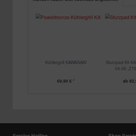
Kühlergrill KAWASAKI
Sturzpad Kit K
04-06 ,Z75
69,90 € *
ab 82,
Service Hotline
Shop Servi