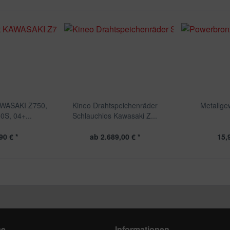
AWASAKI Z750,
Kineo Drahtspeichenräder
Metallge
0S, 04+...
Schlauchlos Kawasaki Z...
90 € *
ab 2.689,00 € *
15,
ce
Informationen