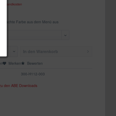
. Versandkosten
ewünschte Farbe aus dem Menü aus
In den
Warenkorb
en
Merken
Bewerten
300-H112-003
 zu den ABE Downloads