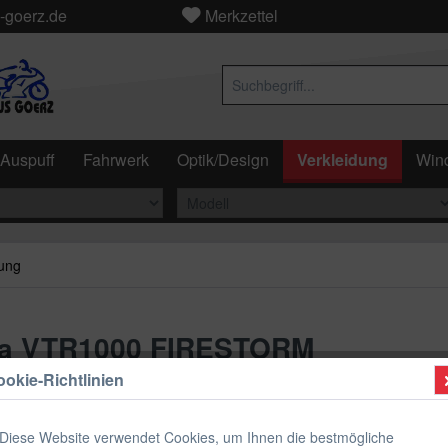
-goerz.de
Merkzettel
Auspuff
Fahrwerk
Optik/Design
Verkleidung
Wind
ung
da VTR1000 FIRESTORM
okie-Richtlinien
ab 159
Diese Website verwendet Cookies, um Ihnen die bestmögliche