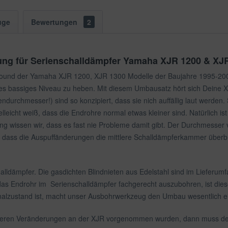
uge
Bewertungen
2
ung für Serienschalldämpfer Yamaha XJR 1200 & XJ
Sound der Yamaha XJR 1200, XJR 1300 Modelle der Baujahre 1995-20
es bassiges Niveau zu heben. Mit diesem Umbausatz hört sich Deine 
urchmesser!) sind so konzipiert, dass sie nich auffällig laut werden. 
lleicht weiß, dass die Endrohre normal etwas kleiner sind. Natürlich i
ung wissen wir, dass es fast nie Probleme damit gibt. Der Durchmess
 dass die Auspuffänderungen die mittlere Schalldämpferkammer überbr
challdämpfer. Die gasdichten Blindnieten aus Edelstahl sind im Lieferu
das Endrohr im Serienschalldämpfer fachgerecht auszubohren, ist die
nalzustand ist, macht unser Ausbohrwerkzeug den Umbau wesentlich ei
teren Veränderungen an der XJR vorgenommen wurden, dann muss der