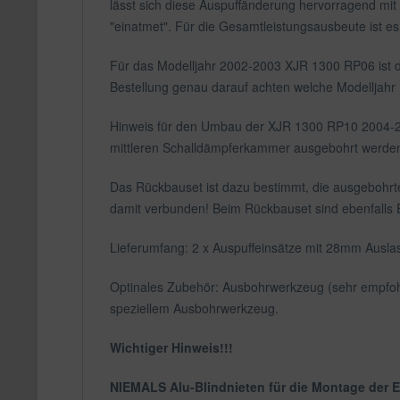
lässt sich diese Auspuffänderung hervorragend mit
"einatmet". Für die Gesamtleistungsausbeute ist e
Für das Modelljahr 2002-2003 XJR 1300 RP06 ist 
Bestellung genau darauf achten welche Modelljahr 
Hinweis für den Umbau der XJR 1300 RP10 2004-200
mittleren Schalldämpferkammer ausgebohrt werden
Das Rückbauset ist dazu bestimmt, die ausgebohrte
damit verbunden! Beim Rückbauset sind ebenfalls E
Lieferumfang: 2 x Auspuffeinsätze mit 28mm Auslas
Optinales Zubehör: Ausbohrwerkzeug (sehr empfoh
speziellem Ausbohrwerkzeug.
Wichtiger Hinweis!!!
NIEMALS Alu-Blindnieten für die Montage der En