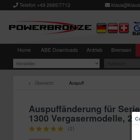
Telefon +49 2685/7712
klaus@klaus
Home
ABE Downloads
Antrieb
Bremsen
Übersicht
Auspuff
Auspuffänderung für Ser
1300 Vergasermodelle, 2
Co
(
2
)