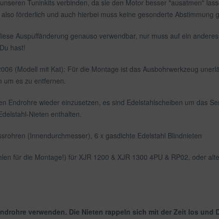
 unseren Tuninkits verbinden, da sie den Motor besser "ausatmen" las
s also förderlich und auch hierbei muss keine gesonderte Abstimmung 
diese Auspuffänderung genauso verwendbar, nur muss auf ein andere
Du hast!
6 (Modell mit Kat): Für die Montage ist das Ausbohrwerkzeug unerläs
 um es zu entfernen.
n Endrohre wieder einzusetzen, es sind Edelstahlscheiben um das Ser
delstahl-Nieten enthalten.
srohren (Innendurchmesser), 6 x gasdichte Edelstahl Blindnieten
len für die Montage!) für XJR 1200 & XJR 1300 4PU & RP02, oder alt
drohre verwenden. Die Nieten rappeln sich mit der Zeit los und 