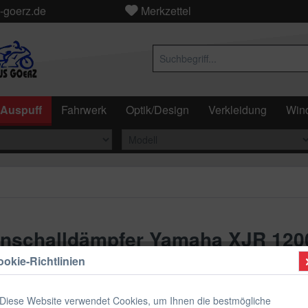
-goerz.de
Merkzettel
Auspuff
Fahrwerk
Optik/Design
Verkleidung
Wind
ienschalldämpfer Yamaha XJR 120
8mm innen
okie-Richtlinien
Diese Website verwendet Cookies, um Ihnen die bestmögliche