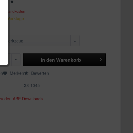
 € *
. Versandkosten
 1-5 Werktage
:
In den
Warenkorb
en
Merken
Bewerten
38-1045
 zu den ABE Downloads