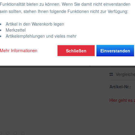
109,00
Funktionalität bieten zu können. Wenn Sie damit nicht einverstanden
sein sollten, stehen Ihnen folgende Funktionen nicht zur Verfügung:
inkl. MwSt.
zzgl
Lieferzeit
Artikel in den Warenkorb legen
Merkzettel
Ausführung
Artikelempfehlungen und vieles mehr
Mehr Informationen
Schließen
Einverstanden
Vergleich
Artikel-Nr.:
Hier geht es