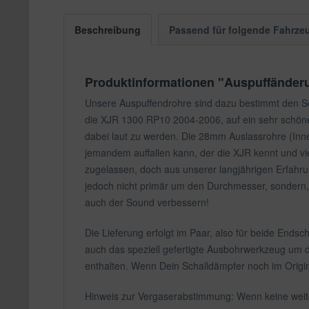
Beschreibung
Passend für folgende Fahrze
Produktinformationen "Auspuffänder
Unsere Auspuffendrohre sind dazu bestimmt den 
die XJR 1300 RP10 2004-2006, auf ein sehr schön
dabei laut zu werden. Die 28mm Auslassrohre (Innend
jemandem auffallen kann, der die XJR kennt und vie
zugelassen, doch aus unserer langjährigen Erfahr
jedoch nicht primär um den Durchmesser, sondern,
auch der Sound verbessern!
Die Lieferung erfolgt im Paar, also für beide Ends
auch das speziell gefertigte Ausbohrwerkzeug um 
enthalten. Wenn Dein Schalldämpfer noch im Origi
Hinweis zur Vergaserabstimmung: Wenn keine wei