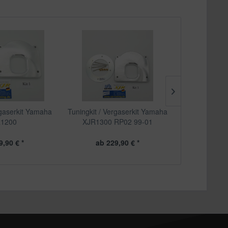
rgaserkit Yamaha
Tuningkit / Vergaserkit Yamaha
Tuningkit / V
1200
XJR1300 RP02 99-01
XJR130
9,90 € *
ab 229,90 € *
ab 2