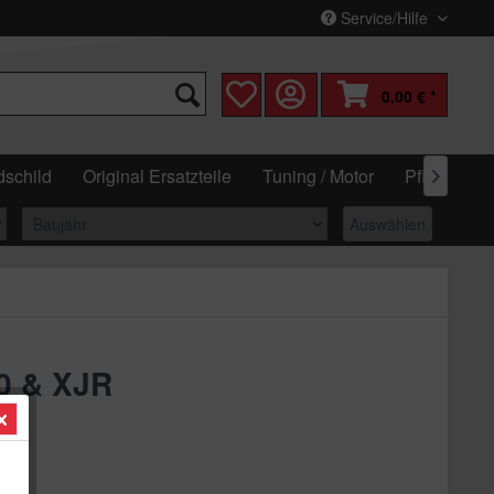
Service/Hilfe
0,00 € *
schild
Original Ersatzteile
Tuning / Motor
Pflege & W

Auswählen
0 & XJR