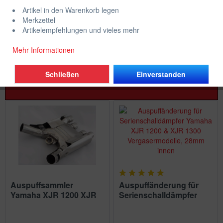
Markenzuordnung
Artikel in den Warenkorb legen
Merkzettel
KG
mehr erfahren »
Artikelempfehlungen und vieles mehr
Mehr Informationen
Filtern
Schließen
Einverstanden
Auspuffsammler
Auspuffänderung für
Yamaha XJR 1200 XJR
Serienschalldämpfer
1300 FJ1200
Yamaha...