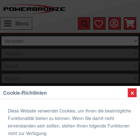
Menü
Cookie-Richtlinien
Auswählen
Sonstige
Diese Website verwendet Cookies, um Ihnen die bestmögliche
Funktionalität bieten zu können. Wenn Sie damit nicht
einverstanden sein sollten, stehen Ihnen folgende Funktionen
nicht zur Verfügung:
Auspuffanlagen für Dein Motorrad ohne