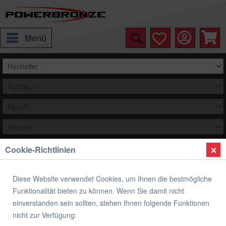
Menü
Cookie-Richtlinien
Auswählen
Übersicht
Auspuff
Diese Website verwendet Cookies, um Ihnen die bestmögliche
Funktionalität bieten zu können. Wenn Sie damit nicht
BODIS Slip-On Endschalldämpfer GP1-
einverstanden sein sollten, stehen Ihnen folgende Funktionen
RSN KTM 1290 Super Duke R
nicht zur Verfügung: