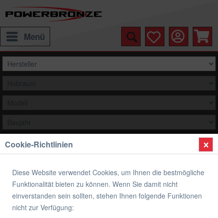
Menü
Cookie-Richtlinien
Auswählen
Übersicht
Verkleidungsscheibe Standard Form
Diese Website verwendet Cookies, um Ihnen die bestmögliche
Funktionalität bieten zu können. Wenn Sie damit nicht
Verkleidungsscheibe Standard Form
einverstanden sein sollten, stehen Ihnen folgende Funktionen
nicht zur Verfügung: