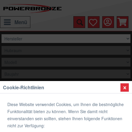
Menü
Cookie-Richtlinien
Auswählen
Übersicht
Verkleidungsscheibe Standard Form
Diese Website verwendet Cookies, um Ihnen die bestmögliche
Funktionalität bieten zu können. Wenn Sie damit nicht
Verkleidungsscheibe Standard Form
einverstanden sein sollten, stehen Ihnen folgende Funktionen
DUCATI
nicht zur Verfügung: