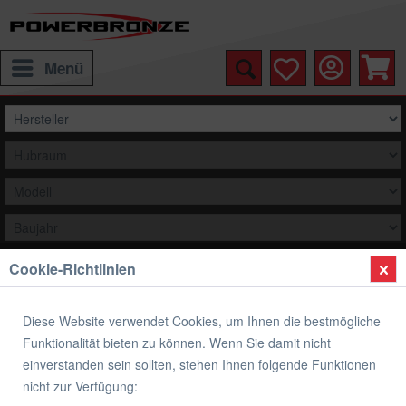
Menü
Cookie-Richtlinien
Auswählen
Übersicht
Verkleidungsscheibe Standard Form
Diese Website verwendet Cookies, um Ihnen die bestmögliche
Funktionalität bieten zu können. Wenn Sie damit nicht
Verkleidungsscheibe Standard Form
einverstanden sein sollten, stehen Ihnen folgende Funktionen
YAMAHA FZR 600 R
nicht zur Verfügung: