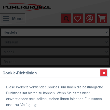
Menü
Cookie-Richtlinien
Auswählen
Übersicht
Verkleidungsscheibe Standard Form
Diese Website verwendet Cookies, um Ihnen die bestmögliche
Funktionalität bieten zu können. Wenn Sie damit nicht
Verkleidungsscheibe Standard Form
einverstanden sein sollten, stehen Ihnen folgende Funktionen
KAWASAKI
nicht zur Verfügung: