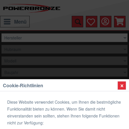
Menü
Cookie-Richtlinien
Auswählen
Übersicht
Verkleidungsscheibe Standard Form
Diese Website verwendet Cookies, um Ihnen die bestmögliche
Funktionalität bieten zu können. Wenn Sie damit nicht
Verkleidungsscheibe Standard Form
einverstanden sein sollten, stehen Ihnen folgende Funktionen
KAWASAKI
nicht zur Verfügung: