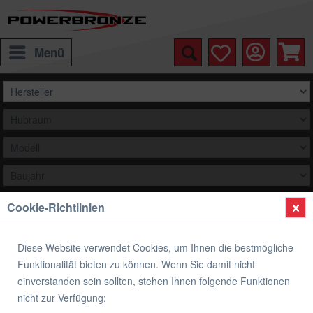
Menü
Cookie-Richtlinien
Auswählen
Übersicht
Verkleidungsscheibe Spoiler / Tourenform
Diese Website verwendet Cookies, um Ihnen die bestmögliche
Funktionalität bieten zu können. Wenn Sie damit nicht
Verkleidungsscheibe Spoiler / Tourenform
einverstanden sein sollten, stehen Ihnen folgende Funktionen
KAWASAKI ZXR 750 L-M
nicht zur Verfügung: