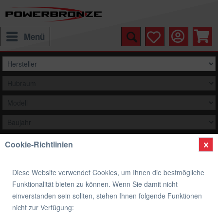
Menü
Cookie-Richtlinien
Auswählen
Übersicht
Verkleidungsscheibe Spoiler / Tourenform
Diese Website verwendet Cookies, um Ihnen die bestmögliche
Funktionalität bieten zu können. Wenn Sie damit nicht
Verkleidungsscheibe Spoiler / Tourenform
einverstanden sein sollten, stehen Ihnen folgende Funktionen
HONDA CBX 550
nicht zur Verfügung: