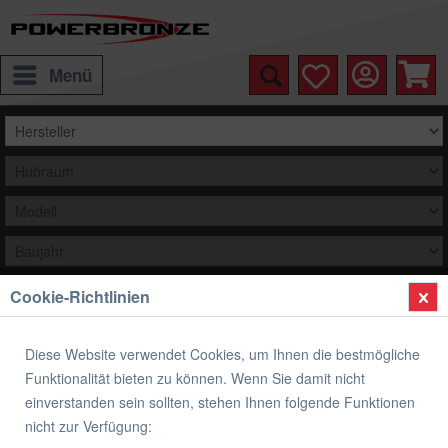
Menü
Cookie-Richtlinien
Auswählen
Übersicht
Verkleidungsscheibe Spoiler / Tourenform
Diese Website verwendet Cookies, um Ihnen die bestmögliche
Funktionalität bieten zu können. Wenn Sie damit nicht
Verkleidungsscheibe Spoiler / Tourenform
einverstanden sein sollten, stehen Ihnen folgende Funktionen
KAWASAKI ZX 550 UNITRAC
nicht zur Verfügung: