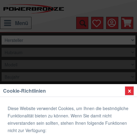
Menü
Cookie-Richtlinien
Auswählen
Übersicht
Verkleidungsscheibe Spoiler / Tourenform
Diese Website verwendet Cookies, um Ihnen die bestmögliche
Funktionalität bieten zu können. Wenn Sie damit nicht
Verkleidungsscheibe Spoiler / Tourenform
einverstanden sein sollten, stehen Ihnen folgende Funktionen
HONDA CBF 1000
nicht zur Verfügung: