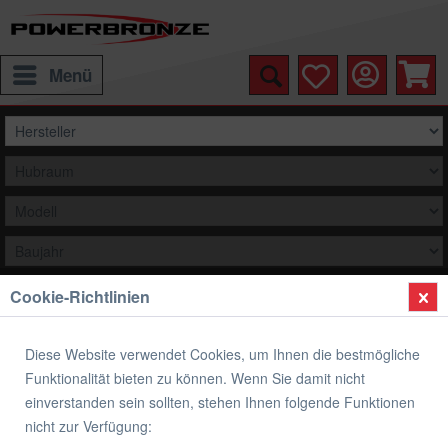
Menü
Cookie-Richtlinien
Auswählen
Übersicht
Verkleidungsscheibe Spoiler / Tourenform
Diese Website verwendet Cookies, um Ihnen die bestmögliche
Funktionalität bieten zu können. Wenn Sie damit nicht
Verkleidungsscheibe Spoiler / Tourenform
einverstanden sein sollten, stehen Ihnen folgende Funktionen
HONDA XRV750 AFRICA TWIN P.R.S,
nicht zur Verfügung: