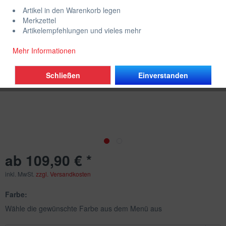
RD07 93-95
Artikel in den Warenkorb legen
(
1
)
Merkzettel
Artikelempfehlungen und vieles mehr
Mehr Informationen
Schließen
Einverstanden
ab 109,90 € *
inkl. MwSt.
zzgl. Versandkosten
Farbe:
Wähle die gewünschte Farbe aus dem Menü aus