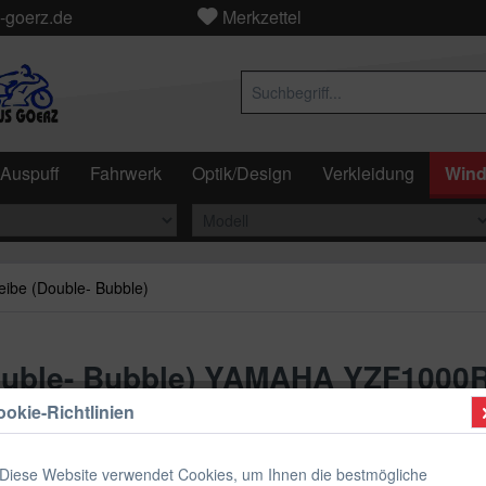
-goerz.de
Merkzettel
Auspuff
Fahrwerk
Optik/Design
Verkleidung
Wind
eibe (Double- Bubble)
Double- Bubble) YAMAHA YZF1000
okie-Richtlinien
Diese Website verwendet Cookies, um Ihnen die bestmögliche