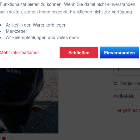
ab 89,
Funktionalität bieten zu können. Wenn Sie damit nicht einverstanden
sein sollten, stehen Ihnen folgende Funktionen nicht zur Verfügung:
inkl. MwSt.
zzgl
Farbe:
Artikel in den Warenkorb legen
Merkzettel
Wähle die g
Artikelempfehlungen und vieles mehr
Mehr Informationen
Schließen
Einverstanden
Vergleich
Artikel-Nr.:
Hier geht es