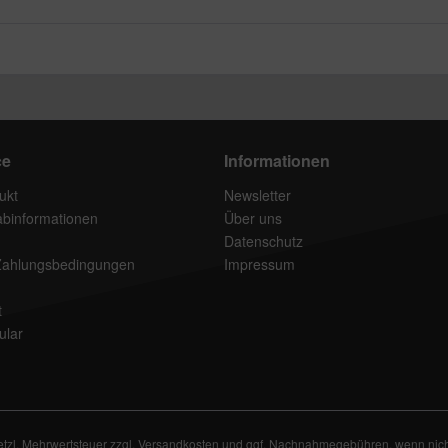
ce
Informationen
ukt
Newsletter
rabinformationen
Über uns
Datenschutz
Zahlungsbedingungen
Impressum
t
ular
setzl. Mehrwertsteuer zzgl.
Versandkosten
und ggf. Nachnahmegebühren, wenn nich