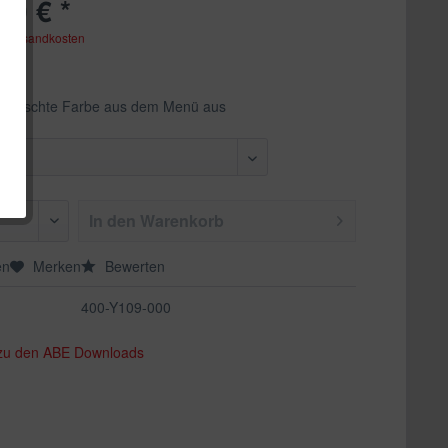
90 € *
. Versandkosten
ewünschte Farbe aus dem Menü aus
In den
Warenkorb
en
Merken
Bewerten
400-Y109-000
 zu den ABE Downloads