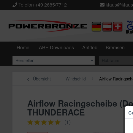
Telefon +49 2685/7712
klaus@klaus
Home
ABE Downloads
Antrieb
Bremsen
Übersicht
Windschild
Airflow Racingsch
Airflow Racingscheibe (
THUNDERACE
Co
(
1
)