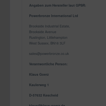
Angaben zum Hersteller laut GPSR:
Powerbronze International Ltd
Brookside Industrial Estate,
Brookside Avenue
Rustington, Littlehampton
West Sussex, BN16 3LF
sales@powerbronze.co.uk
Verantwortliche Person:
Klaus Goerz
Kaulerweg 1
D-57632 Kescheid
klaus@klaus-goerz.de