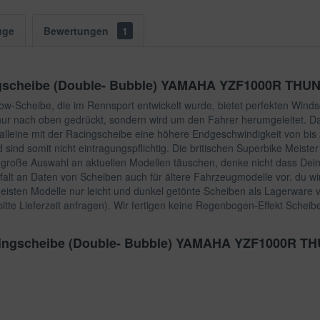
uge
Bewertungen
1
ingscheibe (Double- Bubble) YAMAHA YZF1000R TH
w-Scheibe, die im Rennsport entwickelt wurde, bietet perfekten Winds
 nur nach oben gedrückt, sondern wird um den Fahrer herumgeleitet. Da
lleine mit der Racingscheibe eine höhere Endgeschwindigkeit von bis 
ind somit nicht eintragungspflichtig. Die britischen Superbike Mei
 große Auswahl an aktuellen Modellen täuschen, denke nicht dass Dein M
elfalt an Daten von Scheiben auch für ältere Fahrzeugmodelle vor. du wir
meisten Modelle nur leicht und dunkel getönte Scheiben als Lagerware
itte Lieferzeit anfragen). Wir fertigen keine Regenbogen-Effekt Scheibe
Racingscheibe (Double- Bubble) YAMAHA YZF1000R 