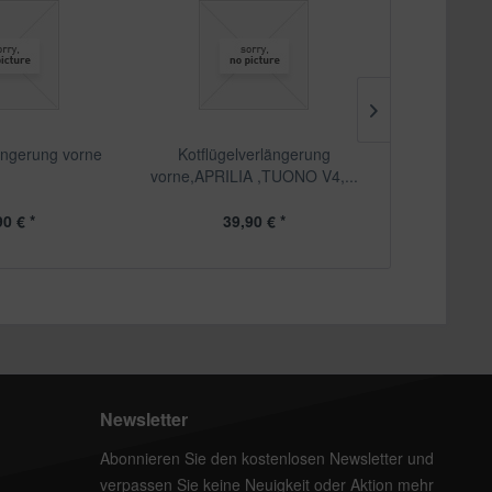
längerung vorne
Kotflügelverlängerung
Kotflügelve
vorne,APRILIA ,TUONO V4,...
90 € *
39,90 € *
39
Newsletter
Abonnieren Sie den kostenlosen Newsletter und
verpassen Sie keine Neuigkeit oder Aktion mehr