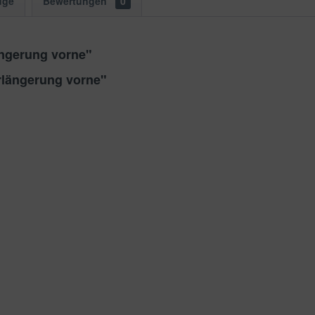
uge
Bewertungen
0
ängerung vorne"
rlängerung vorne"