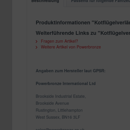
Beschreibung
Passend für folgende Fahrze
Produktinformationen "Kotflügelverl
Weiterführende Links zu "Kotflügelve
Fragen zum Artikel?
Weitere Artikel von Powerbronze
Angaben zum Hersteller laut GPSR:
Powerbronze International Ltd
Brookside Industrial Estate,
Brookside Avenue
Rustington, Littlehampton
West Sussex, BN16 3LF
sales@powerbronze.co.uk