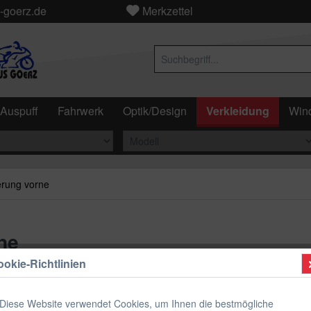
-goerz.de
Merkzettel
Auspuff
Fahrwerk
Optik/Design
Verkleidung
Wind
erung vorne
ne
okie-Richtlinien
39,90 
Diese Website verwendet Cookies, um Ihnen die bestmögliche