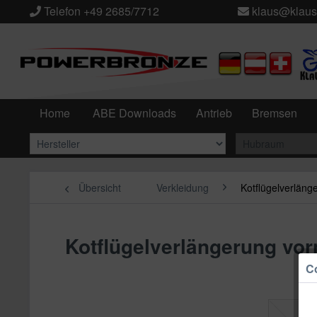
Telefon +49 2685/7712
klaus@klaus
Home
ABE Downloads
Antrieb
Bremsen
Übersicht
Verkleidung
Kotflügelverläng
Kotflügelverlängerung vor
Co