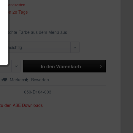
. Versandkosten
 binnen 28 Tage
ewünschte Farbe aus dem Menü aus
In den
Warenkorb
en
Merken
Bewerten
650-D104-003
 zu den ABE Downloads