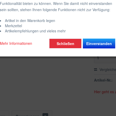
Funktionalität bieten zu können. Wenn Sie damit nicht einverstanden
inkl. MwSt.
zzgl
sein sollten, stehen Ihnen folgende Funktionen nicht zur Verfügung:
Lieferzeit
Artikel in den Warenkorb legen
Farbe:
Merkzettel
Wähle die g
Artikelempfehlungen und vieles mehr
Mehr Informationen
Schließen
Einverstanden
Vergleich
Artikel-Nr.:
Hier geht es