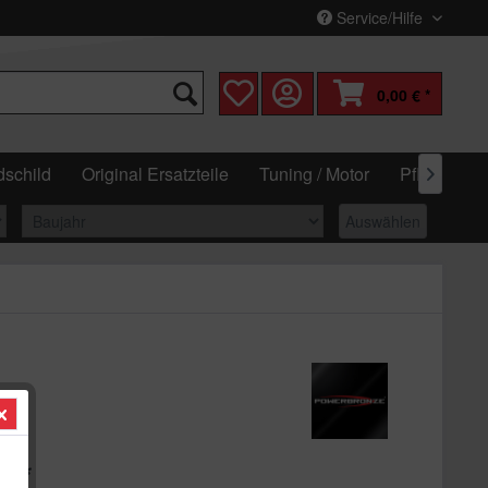
Service/Hilfe
0,00 € *
schild
Original Ersatzteile
Tuning / Motor
Pflege & W

Auswählen
€ *