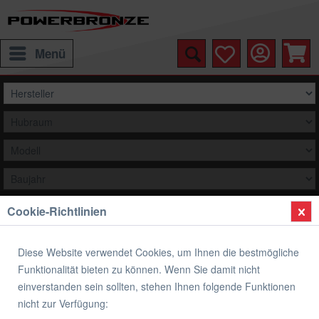
Menü
Cookie-Richtlinien
Auswählen
Übersicht
Kühlergrill
Diese Website verwendet Cookies, um Ihnen die bestmögliche
Funktionalität bieten zu können. Wenn Sie damit nicht
Kühlergrill Powerbronze - Moto-Guzzi
einverstanden sein sollten, stehen Ihnen folgende Funktionen
V100 Mandello
nicht zur Verfügung: